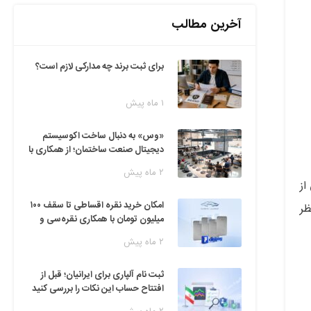
آخرین مطالب
برای ثبت برند چه مدارکی لازم است؟
۱ ماه پیش
«وس» به دنبال ساخت اکوسیستم
دیجیتال صنعت ساختمان؛ از همکاری با
فین‌تک‌ها تا ایده راه‌اندازی پارک
۲ ماه پیش
فناوری
از
امکان خرید نقره اقساطی تا سقف ۱۰۰
ظر
میلیون تومان با همکاری نقره‌سی و
دیجی‌پی
۲ ماه پیش
ثبت نام آلپاری برای ایرانیان؛ قبل از
افتتاح حساب این نکات را بررسی کنید