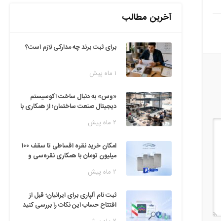
آخرین مطالب
برای ثبت برند چه مدارکی لازم است؟
۱ ماه پیش
«وس» به دنبال ساخت اکوسیستم
دیجیتال صنعت ساختمان؛ از همکاری با
فین‌تک‌ها تا ایده راه‌اندازی پارک
۲ ماه پیش
فناوری
امکان خرید نقره اقساطی تا سقف ۱۰۰
میلیون تومان با همکاری نقره‌سی و
دیجی‌پی
۲ ماه پیش
ثبت نام آلپاری برای ایرانیان؛ قبل از
افتتاح حساب این نکات را بررسی کنید