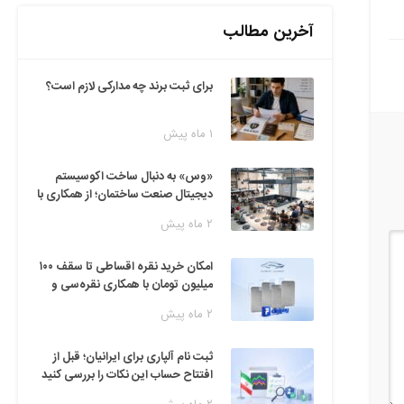
آخرین مطالب
برای ثبت برند چه مدارکی لازم است؟
۱ ماه پیش
«وس» به دنبال ساخت اکوسیستم
دیجیتال صنعت ساختمان؛ از همکاری با
فین‌تک‌ها تا ایده راه‌اندازی پارک
۲ ماه پیش
فناوری
امکان خرید نقره اقساطی تا سقف ۱۰۰
میلیون تومان با همکاری نقره‌سی و
دیجی‌پی
۲ ماه پیش
ثبت نام آلپاری برای ایرانیان؛ قبل از
افتتاح حساب این نکات را بررسی کنید