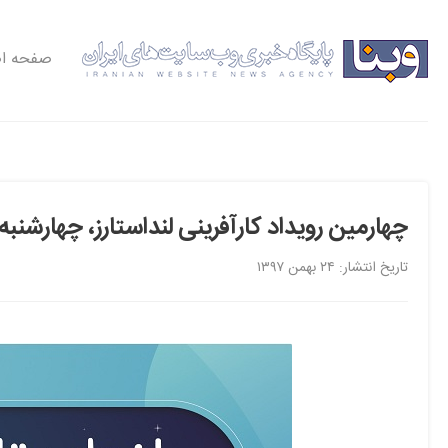
صفحه ا
چهارمین رویداد کارآفرینی لنداستارز، چهارشنبه ۸ اسفند ۹۷ در کرمان برگزار می شو
تاریخ انتشار: ۲۴ بهمن ۱۳۹۷