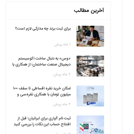
آخرین مطالب
برای ثبت برند چه مدارکی لازم است؟
۱ ماه پیش
«وس» به دنبال ساخت اکوسیستم
دیجیتال صنعت ساختمان؛ از همکاری با
فین‌تک‌ها تا ایده راه‌اندازی پارک
۲ ماه پیش
فناوری
امکان خرید نقره اقساطی تا سقف ۱۰۰
میلیون تومان با همکاری نقره‌سی و
دیجی‌پی
۲ ماه پیش
ثبت نام آلپاری برای ایرانیان؛ قبل از
افتتاح حساب این نکات را بررسی کنید