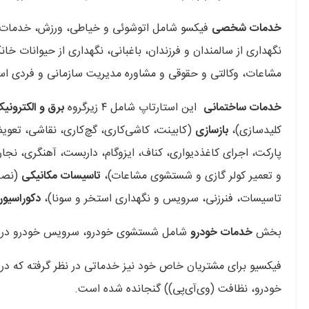
خدمات شخصی
فیکسو شامل اتوشوئی و خیاطی، ورزش، خدمات کا
نگهداری از سالمندان و فرزندان، باغبانی، نگهداری از حیوانات
مشاعات، وکالتی و حقوقی و مشاوره مدیریت سازمانی و فردی ا
خدمات ساختمانی
این استارتاپ شامل ۴ زیرگروه
برق و الکترونی
کلیدسازی)،
بازسازی
(کابینت، کاشی‌کاری، گچ‌کاری، نقاشی، تع
پارکت، اجرای کاغذدیواری، کناف، ایزوگام، داربست، آهنگری، ن
و تعمیر کولر گازی و شستشوی مشاعات)،
تاسیسات مکانیکی
(نصب 
تاسیسات، فنرزنی، سرویس و نگهداری استخر و سونا)،
دکوراسیو
بخش
خدمات خودرو
شامل شستشوی خودرو، سرویس خودرو در م
فیکسیو برای مشتریان خاص خود نیز خدماتی در نظر گرفته که در
خودرو، نظافت (وی‌آی‌پی)) گنجانده شده است.