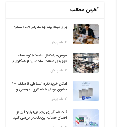
آخرین مطالب
برای ثبت برند چه مدارکی لازم است؟
۲ ماه پیش
«وس» به دنبال ساخت اکوسیستم
دیجیتال صنعت ساختمان؛ از همکاری با
فین‌تک‌ها تا ایده راه‌اندازی پارک
۲ ماه پیش
فناوری
امکان خرید نقره اقساطی تا سقف ۱۰۰
میلیون تومان با همکاری نقره‌سی و
دیجی‌پی
۲ ماه پیش
ثبت نام آلپاری برای ایرانیان؛ قبل از
افتتاح حساب این نکات را بررسی کنید