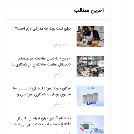
آخرین مطالب
برای ثبت برند چه مدارکی لازم است؟
۲ ماه پیش
«وس» به دنبال ساخت اکوسیستم
دیجیتال صنعت ساختمان؛ از همکاری با
فین‌تک‌ها تا ایده راه‌اندازی پارک
۲ ماه پیش
فناوری
امکان خرید نقره اقساطی تا سقف ۱۰۰
میلیون تومان با همکاری نقره‌سی و
دیجی‌پی
۲ ماه پیش
ثبت نام آلپاری برای ایرانیان؛ قبل از
افتتاح حساب این نکات را بررسی کنید