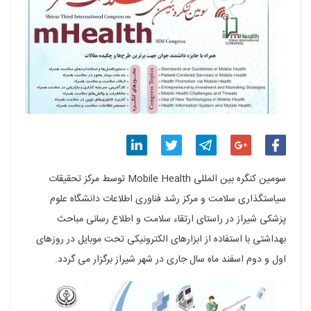
اشتراک
اشتراک
اشتراک
اشتراک
اشتراک
سومین کنگره بین المللی Mobile Health توسط مرکز تحقیقات
گذاری
گذاری
گذاری
گذاری
گذاری
سیاستگذاری سلامت و مرکز رشد فناوری اطلاعات دانشگاه علوم
پزشکی شیراز در راستای ارتقاء سلامت و اطلاع رسانی مباحث
در
در
در
در
در
بهداشتی با استفاده از ابزارهای الکترونیکی تحت موبایل در روزهای
فیسبوک
گوگل
تلگرام
توییتر
لینکدین
اول و دوم اسفند ماه سال جاری در شهر شیراز برگزار می گردد.
پلاس