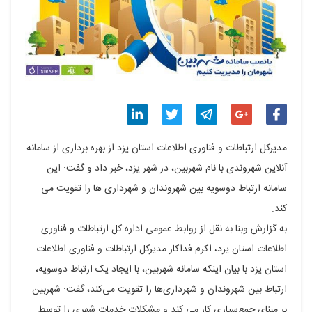
اشتراک
اشتراک
اشتراک
اشتراک
اشتراک
مدیرکل ارتباطات و فناوری اطلاعات استان یزد از بهره برداری از سامانه
گذاری
گذاری
گذاری
گذاری
گذاری
آنلاین شهروندی با نام شهربین، در شهر یزد، خبر داد و گفت: این
سامانه ارتباط دوسویه بین شهروندان و شهرداری ها را تقویت می
در
در
در
در
در
کند.
فیسبوک
گوگل
تلگرام
توییتر
لینکدین
به گزارش وبنا به نقل از روابط عمومی اداره کل ارتباطات و فناوری
پلاس
اطلاعات استان یزد، اکرم فداکار مدیرکل ارتباطات و فناوری اطلاعات
استان یزد با بیان اینکه سامانه شهربین، با ایجاد یک ارتباط دوسویه،
ارتباط بین شهروندان و شهرداری‌ها را تقویت می‌کند،‌ گفت: شهربین
بر مبنای جمع‌سپاری کار می کند و مشکلات خدمات شهری را توسط