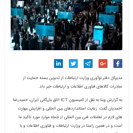
اشتراک
اشتراک
اشتراک
اشتراک
اشتراک
مدیرکل دفتر نوآوری وزارت ارتباطات از تدوین بسته حمایت از
گذاری
گذاری
گذاری
گذاری
گذاری
صادرات کالاهای فناوری اطلاعات و ارتباطات خبر داد.
در
در
در
در
در
به گزارش وبنا به نقل از کمیسیون ICT اتاق بازرگانی ایران، حمیدرضا
فیسبوک
گوگل
تلگرام
توییتر
لینکدین
احمدیان گفت: رعایت استانداردهای بین المللی و افزایش مهارت
های لازم در تعاملات فنی بین المللی از جمله موارد مورد تاکید ما
پلاس
است و در همین راستا در وزارت ارتباطات و فناوری اطلاعات و با