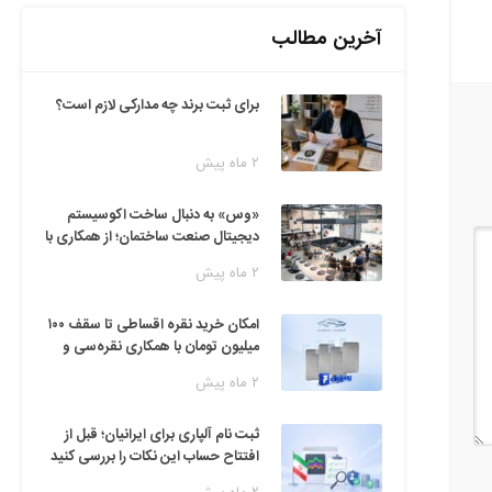
آخرین مطالب
برای ثبت برند چه مدارکی لازم است؟
۲ ماه پیش
«وس» به دنبال ساخت اکوسیستم
دیجیتال صنعت ساختمان؛ از همکاری با
فین‌تک‌ها تا ایده راه‌اندازی پارک
۲ ماه پیش
فناوری
امکان خرید نقره اقساطی تا سقف ۱۰۰
میلیون تومان با همکاری نقره‌سی و
دیجی‌پی
۲ ماه پیش
ثبت نام آلپاری برای ایرانیان؛ قبل از
افتتاح حساب این نکات را بررسی کنید