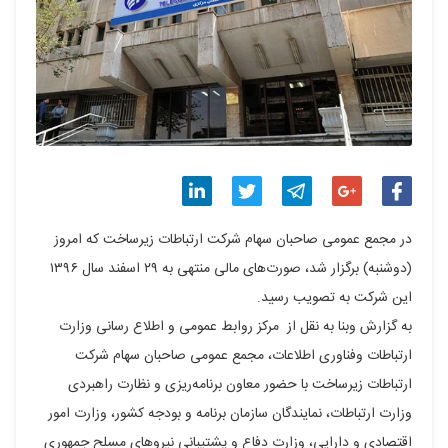
اشتراک
اشتراک
اشتراک
اشتراک
اشتراک
در مجمع عمومی صاحبان سهام شرکت ارتباطات زیرساخت که امروز
گذاری
گذاری
گذاری
گذاری
گذاری
(دوشنبه) برگزار شد، صورت‌های مالی منتهی به ۲۹ اسفند سال ۱۳۹۶
این شرکت به تصویب رسید.
در
در
در
در
در
به گزارش وبنا به نقل از مرکز روابط عمومی و اطلاع رسانی وزارت
فیسبوک
گوگل
تلگرام
توییتر
لینکدین
ارتباطات و‌فناوری اطلاعات، مجمع عمومی صاحبان سهام شرکت
پلاس
ارتباطات زیرساخت با حضور معاون برنامه‌ریزی و نظارت راهبردی
وزارت ارتباطات، نمایندگان سازمان برنامه و‌ بودجه کشور، وزارت امور
اقتصادی و دارایی، وزارت دفاع و پشتیبانی نیروهای مسلح جمهوری