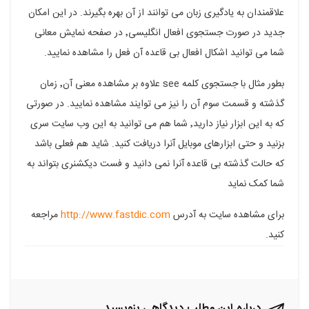
علاقمندان به یادگیری زبان می توانند از آن بهره بگیرند. در این امکان
فیسبوک
گوگل
تلگرام
توییتر
لینکدین
جدید در صورت جستجوی افعال انگلیسی٬ در صفحه نمایش معانی
پلاس
شما می توانید اشکال افعال بی قاعده آن فعل را مشاهده نمایید.
بطور مثال با جستجوی کلمه see علاوه بر مشاهده معنی آن٬ زمان
گذشته و قسمت سوم آن را نیز می توایند مشاهده نمایید. در صورتی
که به این ابزار نیاز دارید٬ شما هم می توانید به این وب سایت سری
بزنید و حتی ابزارهای موبایل آنرا دریافت کنید. شاید هم فعلی باشد
که حالت گذشته بی قاعده آنرا نمی دانید و فست دیکشنری بتواند به
شما کمک نماید
برای مشاهده سایت به آدرس
http://www.fastdic.com
مراجعه
کنید.
درباره این مطلب دیدگاهی بنویسید...