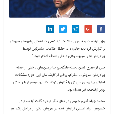
اشتراک
اشتراک
اشتراک
اشتراک
اشتراک
وزیر ارتباطات و فناوری اطلاعات:”به کسی که اشکال پیام‌رسان سروش
گذاری
گذاری
گذاری
گذاری
گذاری
را گزارش کرد باید جایزه داد،‌ حفظ اطلاعات مشترکین توسط
پیام‌رسان‌ها و سرویس‌های داخلی شفاف اعلام شود.”
در
در
در
در
در
فیسبوک
گوگل
تلگرام
توییتر
لینکدین
پس از مطرح شدن بحث جایگزینی پیام‌رسان‌های داخلی از جمله
پیام‌رسان سروش با تلگرام، برخی از کارشناسان این حوزه مشکلات
پلاس
امنیتی پیام‌رسان سروش را گزارش کردند که این موضوع با واکنش
وزیر ارتباطات نیز همراه بود.
محمد جواد آذری جهرمی در کانال تلگرام خود گفت:”با سلام در
خصوص ایراد امنیتی گزارش شده در سروش، یکی از مراحل رشد هر