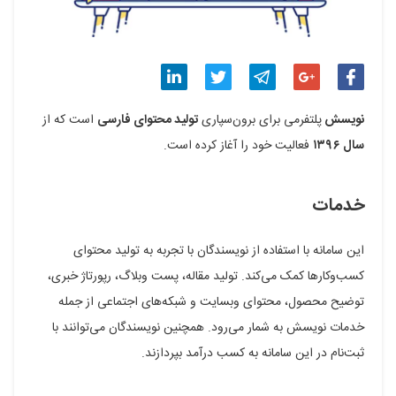
اشتراک
اشتراک
اشتراک
اشتراک
اشتراک
نویسش
پلتفرمی برای برون‌سپاری
تولید محتوای فارسی
است که از
گذاری
گذاری
گذاری
گذاری
گذاری
سال ۱۳۹۶
فعالیت خود را آغاز کرده است.
در
در
در
در
در
خدمات
فیسبوک
گوگل
تلگرام
توییتر
لینکدین
پلاس
این سامانه با استفاده از نویسندگان با تجربه به تولید محتوای
کسب‌وکارها کمک می‌کند. تولید مقاله، پست وبلاگ، رپورتاژ خبری،
توضیح محصول، محتوای وبسایت و شبکه‌های اجتماعی از جمله
خدمات نویسش به شمار می‌رود. همچنین نویسندگان می‌توانند با
ثبت‌نام در این سامانه به کسب درآمد بپردازند.