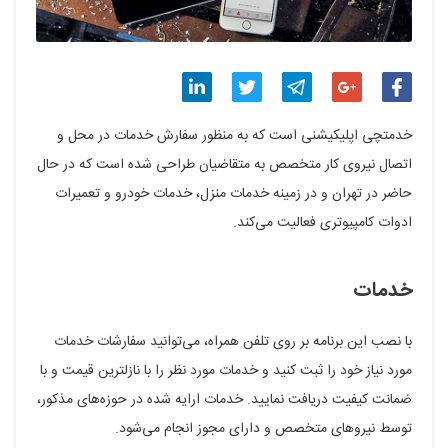
اشتراک
اشتراک
اشتراک
اشتراک
اشتراک
خدمتچی اپلیکیشنی است که به منظور سفارش خدمات در محل و
گذاری
گذاری
گذاری
گذاری
گذاری
اتصال نیروی کار متخصص به متقاضیان طراحی شده است که در حال
حاضر در تهران و در زمینه خدمات منزل، خدمات خودرو و تعمیرات
در
در
در
در
در
ادوات کامپیوتری فعالیت می‌کند.
فیسبوک
گوگل
تلگرام
توییتر
لینکدین
پلاس
خدمات
با نصب این برنامه بر روی تلفن همراه، می‌توانید سفارشات خدمات
مورد نیاز خود را ثبت کنید و خدمات مورد نظر را با نازلترین قیمت و با
ضمانت کیفیت دریافت نمایید. خدمات ارایه شده در حوزه‌های مذکور،
توسط نیروهای متخصص و دارای مجوز انجام می‌شود.