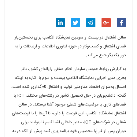
اشتراک
اشتراک
اشتراک
اشتراک
اشتراک
سالن اشتغال در بیست و سومین نمایشگاه الکامپ برای نخستین‌بار
گذاری
گذاری
گذاری
گذاری
گذاری
فضای اشتغال و کسب‌وکار در حوزه فناوری اطلاعات و ارتباطات را به
دور یکدیگر جمع می‌کند.
در
در
در
در
در
فیسبوک
گوگل
تلگرام
توییتر
لینکدین
به گزارش روابط عمومی سازمان نظام صنفی رایانه‌ای کشور، باقر
بحری مدیر اجرایی نمایشگاه الکامپ بیست و سوم با اشاره به اینکه
پلاس
امسال به‌عنوان اقتصاد مقاومتی تولید و اشتغال نام‌گذاری شده است،
گفت: دانشجویان در حال تحصیل کشور در رشته‌های مختلف ICT با
فضاهای کاری یا موقعیت‌های شغلی موجود آشنا نیستند. در سالن
اشتغال نمایشگاه الکامپ این فرصت را داریم تا آن‌ها را با فرصت‌های
شغلی در شرکت‌های ICT، معتبر داخلی آشنا کنیم تا بتوانند برای
دوران پس از فارغ‌التحصیلی خود برنامه‌ریزی کنند پیش از آنکه در به